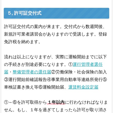
５, 許可証交付式
許可証交付式の案内が来ます。交付式から数週間後、
新規許可業者講習会がありますので受講します。登録
免許税を納めます。
流れは以上になりますが、実際に運輸開始までに以下
の手続きが別途必要になります。①
運行管理者選任
届
・
整備管理者の選任届
②労働保険・社会保険の加入
③運行開始前確認報告④事業用自動車等連絡所発行⑤
車検証書き換え等⑥運輸開始届、
運賃料金設定届
①～⑥を許可取得から
１年以内
に行わなければなりま
せん。もし、１年を過ぎてしまったら許可が取り消さ