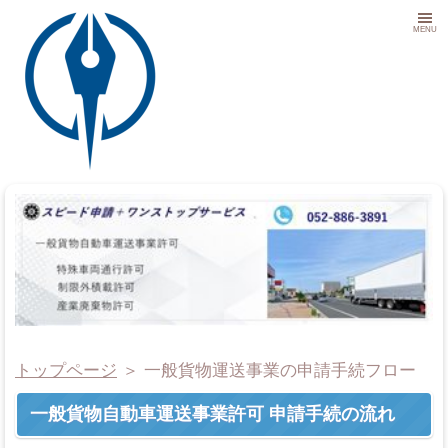
MENU
トップページ
＞
一般貨物運送事業の申請手続フロー
一般貨物自動車運送事業許可 申請手続の流れ
事務所概要