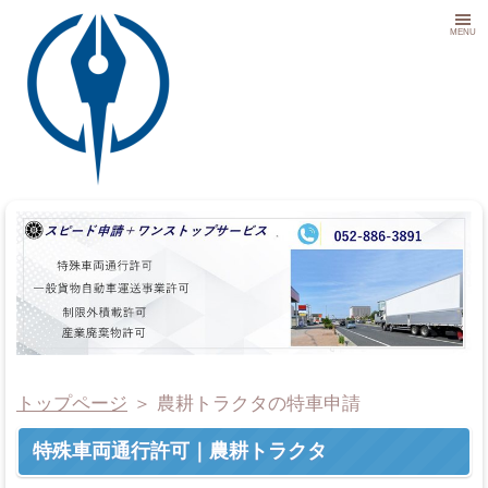
MENU
トップページ
＞
農耕トラクタの特車申請
特殊車両通行許可｜農耕トラクタ
事務所概要