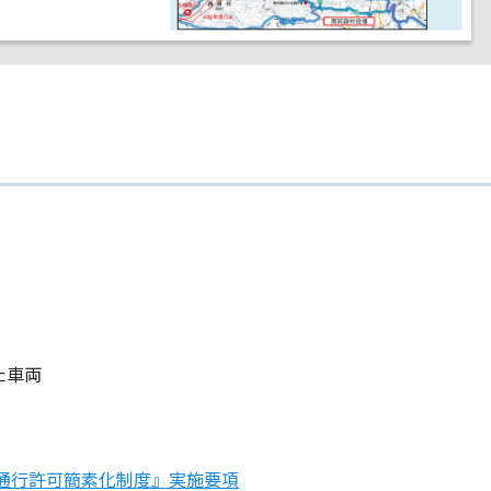
た車両
両通行許可簡素化制度』実施要項