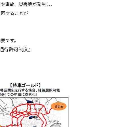
滞や事故、災害等が発生し、
迂回することが
必要です。
両通行許可制度』